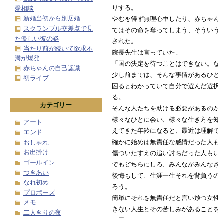
りする。
愛相談
新婚当初から別居婚
やむを得ず無理心中したり、赤ちゃ
スクランブル交差点で見
てはその命を奪ってしまう、そうい
た優しい彼の姿
された。
当たり前が続いて欲求不
院長先生は言っていた。
満が爆発
「国の決定を待つことはできない。
赤ちゃんの自己認識
少し前までは、そんな事情があるひ
初ライブ
困るとわかっていて自分で選んだ選
る。
カテゴリー
そんな人たちを助ける必要があるの
様々なひとに会い、様々な生き方を
アート
えてきた年齢になると、最近は理解
エンド
確かに始めは無責任な感情だった人
おしゃれ
お出掛け
傷ついたすえの追い討ちだった人も
ゴールイン
でもどちらにしろ、みんながみんな
つきあい
後悔もして、生涯一生それを背負う
なれ初め
ろう。
プロポーズ
簡単にそれを無責任だと言い放つ女
メモ
きない人生とその苦しみがあること
二人きりの夜