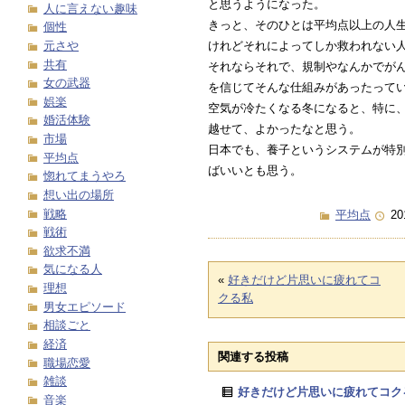
と思うようになった。
人に言えない趣味
きっと、そのひとは平均点以上の人
個性
元さや
けれどそれによってしか救われない
共有
それならそれで、規制やなんかでが
女の武器
を信じてそんな仕組みがあったって
娯楽
空気が冷たくなる冬になると、特に
婚活体験
越せて、よかったなと思う。
市場
日本でも、養子というシステムが特
平均点
ばいいとも思う。
惚れてまうやろ
想い出の場所
戦略
平均点
20
戦術
欲求不満
気になる人
«
好きだけど片思いに疲れてコ
理想
クる私
男女エピソード
相談ごと
経済
関連する投稿
職場恋愛
雑談
好きだけど片思いに疲れてコク
音楽