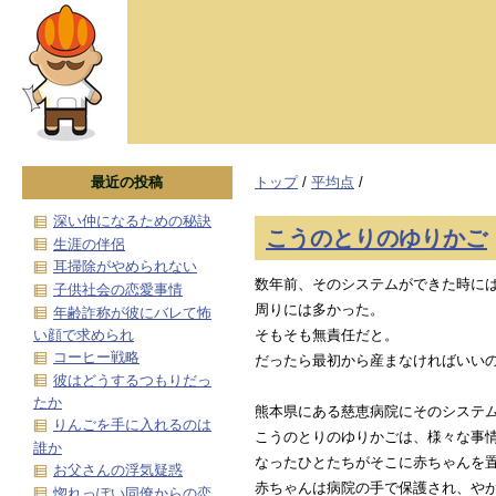
最近の投稿
トップ
/
平均点
/
深い仲になるための秘訣
こうのとりのゆりかご
生涯の伴侶
耳掃除がやめられない
数年前、そのシステムができた時に
子供社会の恋愛事情
周りには多かった。
年齢詐称が彼にバレて怖
い顔で求められ
そもそも無責任だと。
コーヒー戦略
だったら最初から産まなければいい
彼はどうするつもりだっ
たか
熊本県にある慈恵病院にそのシステ
りんごを手に入れるのは
こうのとりのゆりかごは、様々な事
誰か
なったひとたちがそこに赤ちゃんを
お父さんの浮気疑惑
赤ちゃんは病院の手で保護され、や
惚れっぽい同僚からの恋