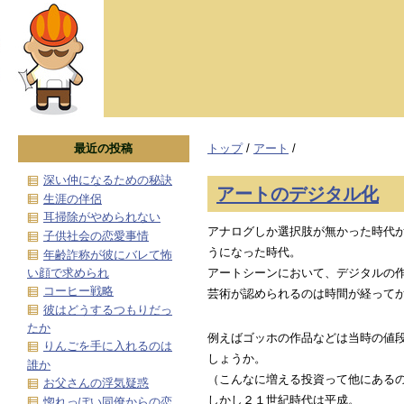
最近の投稿
トップ
/
アート
/
深い仲になるための秘訣
アートのデジタル化
生涯の伴侶
耳掃除がやめられない
アナログしか選択肢が無かった時代
子供社会の恋愛事情
うになった時代。
年齢詐称が彼にバレて怖
い顔で求められ
アートシーンにおいて、デジタルの
コーヒー戦略
芸術が認められるのは時間が経って
彼はどうするつもりだっ
たか
例えばゴッホの作品などは当時の値
りんごを手に入れるのは
しょうか。
誰か
（こんなに増える投資って他にある
お父さんの浮気疑惑
しかし２１世紀時代は平成。
惚れっぽい同僚からの恋