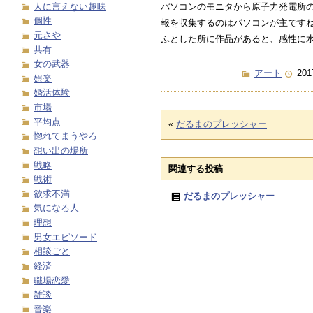
人に言えない趣味
パソコンのモニタから原子力発電所
個性
報を収集するのはパソコンが主です
元さや
ふとした所に作品があると、感性に
共有
女の武器
アート
201
娯楽
婚活体験
市場
平均点
«
だるまのプレッシャー
惚れてまうやろ
想い出の場所
戦略
関連する投稿
戦術
欲求不満
だるまのプレッシャー
気になる人
理想
男女エピソード
相談ごと
経済
職場恋愛
雑談
音楽