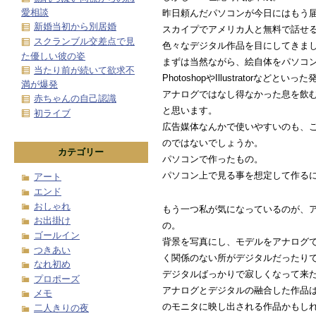
愛相談
昨日頼んだパソコンが今日にはもう
新婚当初から別居婚
スカイプでアメリカ人と無料で話せ
スクランブル交差点で見
色々なデジタル作品を目にしてきま
た優しい彼の姿
まずは当然ながら、絵自体をパソコ
当たり前が続いて欲求不
PhotoshopやIllustratorなどといっ
満が爆発
アナログではなし得なかった息を飲
赤ちゃんの自己認識
と思います。
初ライブ
広告媒体なんかで使いやすいのも、この手のPh
のではないでしょうか。
カテゴリー
パソコンで作ったもの。
パソコン上で見る事を想定して作る
アート
エンド
おしゃれ
もう一つ私が気になっているのが、
お出掛け
の。
ゴールイン
背景を写真にし、モデルをアナログ
つきあい
く関係のない所がデジタルだったり
なれ初め
デジタルばっかりで寂しくなって来
プロポーズ
アナログとデジタルの融合した作品
メモ
のモニタに映し出される作品かもし
二人きりの夜