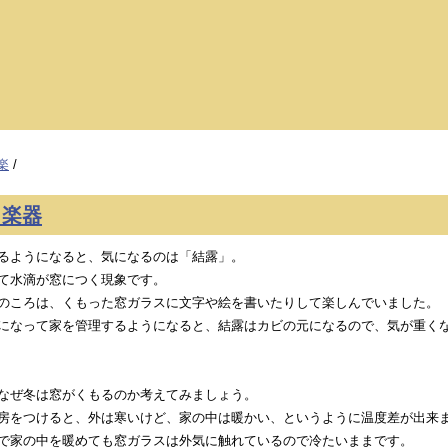
楽
/
と楽器
るようになると、気になるのは「結露」。
て水滴が窓につく現象です。
のころは、くもった窓ガラスに文字や絵を書いたりして楽しんでいました。
になって家を管理するようになると、結露はカビの元になるので、気が重く
なぜ冬は窓がくもるのか考えてみましょう。
房をつけると、外は寒いけど、家の中は暖かい、というように温度差が出来
で家の中を暖めても窓ガラスは外気に触れているので冷たいままです。