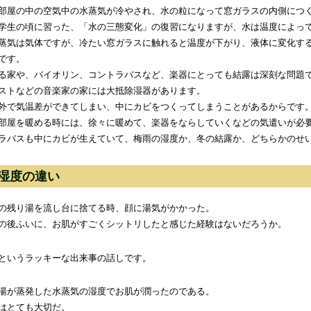
部屋の中の空気中の水蒸気が冷やされ、水の粒になって窓ガラスの内側につ
学生の頃に習った、「水の三態変化」の復習になりますが、水は温度によっ
蒸気は気体ですが、冷たい窓ガラスに触れると温度が下がり、液体に変化す
です。
る家や、バイオリン、コントラバスなど、楽器にとっても結露は深刻な問題
ストなどの音楽家の家には大抵除湿器があります。
外で気温差ができてしまい、中にカビをつくってしまうことがあるからです
部屋を暖める時には、徐々に暖めて、楽器をならしていくなどの気遣いが必
ラバスも中にカビが生えていて、梅雨の湿度か、冬の結露か、どちらかのせ
湿度の違い
の残り湯を流し台に捨てる時、顔に湯気がかかった。
の後ふいに、お肌がすごくシットリしたと感じた経験はないだろうか。
というラッキーな出来事の話しです。
湯が蒸発した水蒸気の湿度でお肌が潤ったのである。
はとても大切だ。