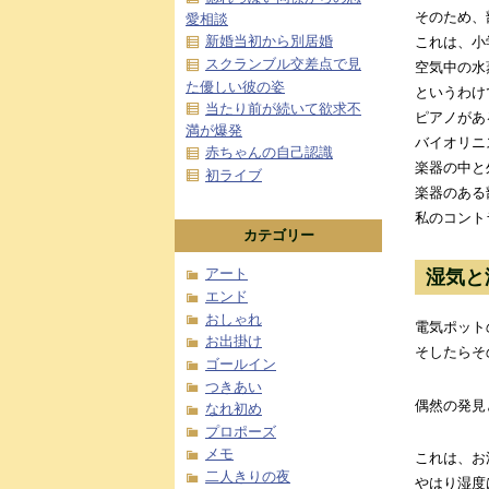
そのため、
愛相談
新婚当初から別居婚
これは、小
スクランブル交差点で見
空気中の水
た優しい彼の姿
というわけ
当たり前が続いて欲求不
ピアノがあ
満が爆発
バイオリニ
赤ちゃんの自己認識
楽器の中と
初ライブ
楽器のある
私のコント
カテゴリー
アート
湿気と
エンド
おしゃれ
電気ポット
お出掛け
そしたらそ
ゴールイン
つきあい
偶然の発見
なれ初め
プロポーズ
メモ
これは、お
二人きりの夜
やはり湿度