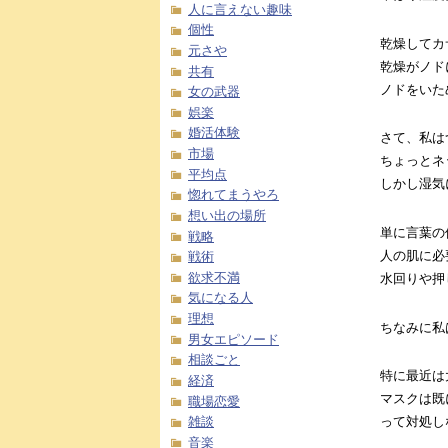
人に言えない趣味
個性
乾燥してカ
元さや
乾燥がノド
共有
ノドをいた
女の武器
娯楽
婚活体験
さて、私は
市場
ちょっとネ
平均点
しかし湿気
惚れてまうやろ
想い出の場所
単に言葉の
戦略
人の肌に必
戦術
欲求不満
水回りや押
気になる人
理想
ちなみに私
男女エピソード
相談ごと
特に最近は
経済
マスクは既
職場恋愛
雑談
って対処し
音楽