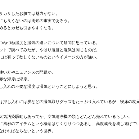
サカサしたお肌では魅力がない。
にも良くないのは周知の事実であろう。
めるとカゼも引きやすくなる。
つねづね湿度と湿気の違いについて疑問に思っている。
ットで調べてみたが、やはり湿度と湿気は同じものだ。
には有って欲しくないものというイメージの方が強い。
使い方やニュアンスの問題か。
要な湿度は湿度。
し入れの不要な湿度は湿気ということにしようと思う。
は押し入れには炭などの湿気取りグッズをたっぷり入れているが、寝床の枕
大気汚染騒動もあってか、空気清浄機の類もどんどん売れているらしい。
に風邪のアイテムという概念はなくなりつつあるし、高度成長を成し遂げて
なければならないという世界。