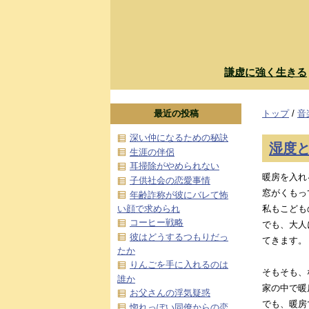
謙虚に強く生きる
最近の投稿
トップ
/
音
深い仲になるための秘訣
湿度
生涯の伴侶
耳掃除がやめられない
暖房を入れ
子供社会の恋愛事情
窓がくもっ
年齢詐称が彼にバレて怖
い顔で求められ
私もこども
コーヒー戦略
でも、大人
彼はどうするつもりだっ
てきます。
たか
りんごを手に入れるのは
そもそも、
誰か
家の中で暖
お父さんの浮気疑惑
でも、暖房
惚れっぽい同僚からの恋