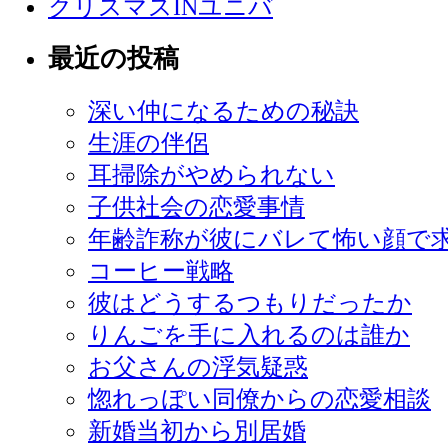
クリスマスINユニバ
最近の投稿
深い仲になるための秘訣
生涯の伴侶
耳掃除がやめられない
子供社会の恋愛事情
年齢詐称が彼にバレて怖い顔で
コーヒー戦略
彼はどうするつもりだったか
りんごを手に入れるのは誰か
お父さんの浮気疑惑
惚れっぽい同僚からの恋愛相談
新婚当初から別居婚