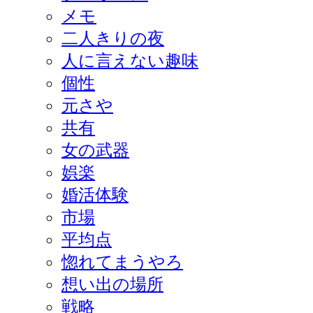
メモ
二人きりの夜
人に言えない趣味
個性
元さや
共有
女の武器
娯楽
婚活体験
市場
平均点
惚れてまうやろ
想い出の場所
戦略