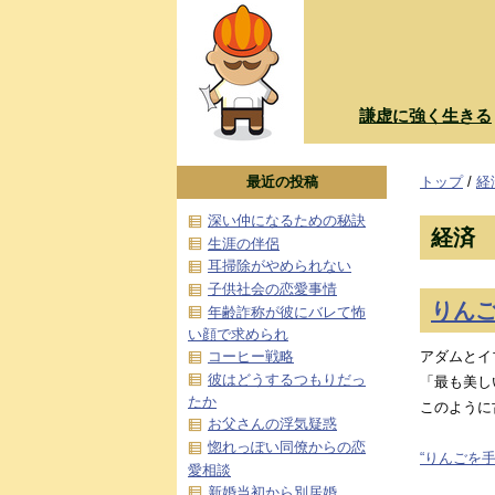
謙虚に強く生きる
最近の投稿
トップ
/
経
深い仲になるための秘訣
経済
生涯の伴侶
耳掃除がやめられない
子供社会の恋愛事情
りん
年齢詐称が彼にバレて怖
い顔で求められ
アダムとイ
コーヒー戦略
彼はどうするつもりだっ
「最も美し
たか
このように
お父さんの浮気疑惑
惚れっぽい同僚からの恋
“りんごを手
愛相談
新婚当初から別居婚