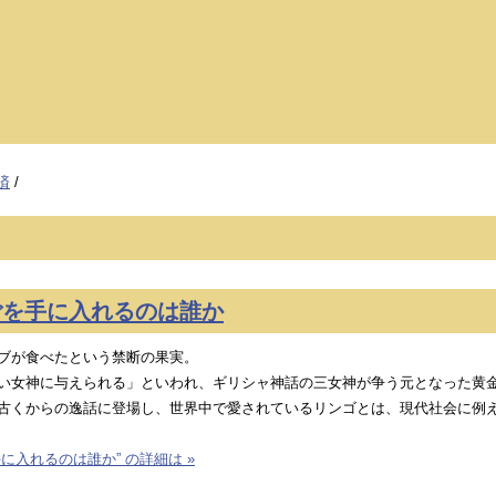
済
/
ごを手に入れるのは誰か
ブが食べたという禁断の果実。
い女神に与えられる」といわれ、ギリシャ神話の三女神が争う元となった黄
古くからの逸話に登場し、世界中で愛されているリンゴとは、現代社会に例
に入れるのは誰か” の詳細は »