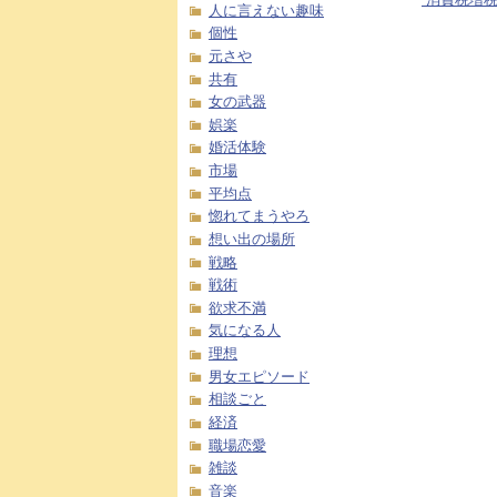
人に言えない趣味
個性
元さや
共有
女の武器
娯楽
婚活体験
市場
平均点
惚れてまうやろ
想い出の場所
戦略
戦術
欲求不満
気になる人
理想
男女エピソード
相談ごと
経済
職場恋愛
雑談
音楽