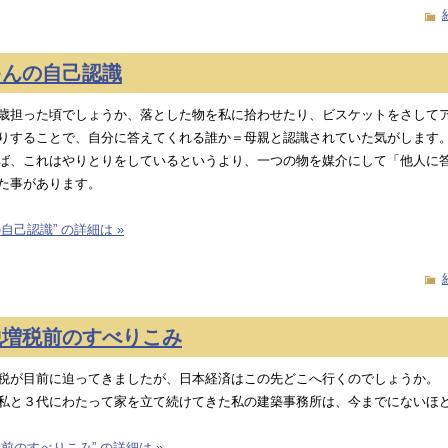
ゃんの自己認識
歳担った頃でしょうか、落とした物を私に拾わせたり、ビスケットをさして
りすることで、自分に答えてくれる誰か＝母親と認識されていた気がします
ば、これはやりとりをしているというより、一つの物を媒介にして「他人に
た事があります。
自己認識” の詳細は »
税増税前のすべりこみ
税が目前に迫ってきましたが、日本経済はこの先どこへ行くのでしょうか。
私と３代にわたって家を立て続けてきた私の建築事務所は、今までにないほ
前のすべりこみ” の詳細は »