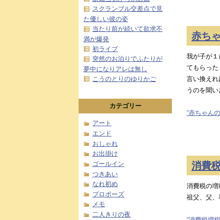
スクランブル交差点で見
た優しい彼の姿
当たり前が続いて欲求不
赤ち
満が爆発
初ライブ
我が子が１
突然のお泊りでふたりが
てもらった
夢中になりアレは無し
こうのとりのゆりかご
言い換えれ
うのを聞い
カテゴリー
“赤ちゃんの
アート
エンド
おしゃれ
お出掛け
消費
ゴールイン
つきあい
なれ初め
消費税の増
プロポーズ
祖父、父、
メモ
二人きりの夜
“消費税増税