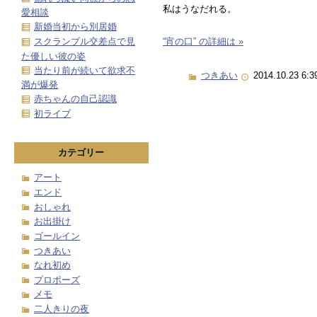
私はうなだれる。
愛相談
新婚当初から別居婚
“宵の口” の詳細は »
スクランブル交差点で見
た優しい彼の姿
当たり前が続いて欲求不
つきあい
2014.10.23 6:3
満が爆発
赤ちゃんの自己認識
初ライブ
カテゴリー
アート
エンド
おしゃれ
お出掛け
ゴールイン
つきあい
なれ初め
プロポーズ
メモ
二人きりの夜