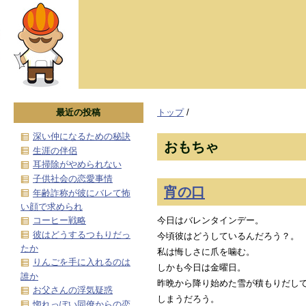
最近の投稿
トップ
/
深い仲になるための秘訣
おもちゃ
生涯の伴侶
耳掃除がやめられない
子供社会の恋愛事情
宵の口
年齢詐称が彼にバレて怖
い顔で求められ
今日はバレンタインデー。
コーヒー戦略
彼はどうするつもりだっ
今頃彼はどうしているんだろう？。
たか
私は悔しさに爪を噛む。
りんごを手に入れるのは
しかも今日は金曜日。
誰か
昨晩から降り始めた雪が積もりだし
お父さんの浮気疑惑
しまうだろう。
惚れっぽい同僚からの恋