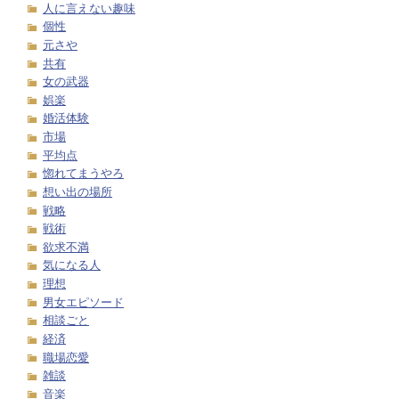
人に言えない趣味
個性
元さや
共有
女の武器
娯楽
婚活体験
市場
平均点
惚れてまうやろ
想い出の場所
戦略
戦術
欲求不満
気になる人
理想
男女エピソード
相談ごと
経済
職場恋愛
雑談
音楽