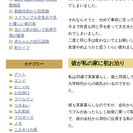
愛相談
てしまいました。
新婚当初から別居婚
スクランブル交差点で見
それならそうと、せめて事前に言っ
た優しい彼の姿
今まで何度も同じ手を使って大丈夫
当たり前が続いて欲求不
れてしまいました。
満が爆発
二度と同じ手は使わないでとお願い
赤ちゃんの自己認識
友達やめようかと思うくらい疲れま
初ライブ
彼が私の家に初お泊り
カテゴリー
アート
私は25歳で実家暮らし、親と同居し
エンド
大学時代からの彼氏がいるのですが
おしゃれ
た。
お出掛け
ゴールイン
彼も実家暮らしなのですが、会社から
つきあい
なれ初め
ラブルがあったらしく始発に乗って
プロポーズ
で、彼の会社から30分に位置する私
メモ
た。
二人きりの夜