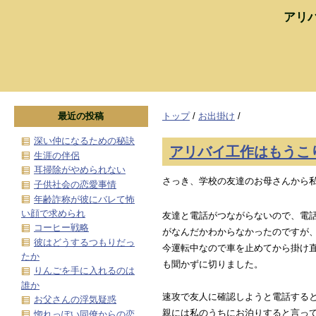
アリ
最近の投稿
トップ
/
お出掛け
/
深い仲になるための秘訣
アリバイ工作はもうこ
生涯の伴侶
耳掃除がやめられない
さっき、学校の友達のお母さんから
子供社会の恋愛事情
年齢詐称が彼にバレて怖
い顔で求められ
友達と電話がつながらないので、電
コーヒー戦略
がなんだかわからなかったのですが
彼はどうするつもりだっ
今運転中なので車を止めてから掛け
たか
も聞かずに切りました。
りんごを手に入れるのは
誰か
速攻で友人に確認しようと電話する
お父さんの浮気疑惑
親には私のうちにお泊りすると言っ
惚れっぽい同僚からの恋