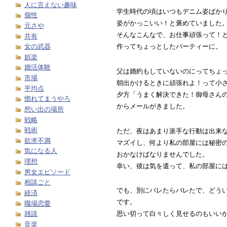
人に言えない趣味
学生時代の頃はいつもデニム姿ばか
個性
姿がかっこいい！と褒めていました
元さや
そんなこんなで、お仕事頑張って！
共有
女の武器
作ってちょっとしたパーティーに。
娯楽
婚活体験
父は婚約もしていないのにってちょっ
市場
朝出かけるときに頑張れよ！って小
平均点
夕方「うまく解決できた！御母さん
惚れてまうやろ
からメールがきました。
想い出の場所
戦略
戦術
ただ、夜はあまり派手な行動は出来
欲求不満
マズイし、何より私の部屋には秘密
気になる人
おかなけばなりませんでした。
理想
幸い、彼は気を遣って、私の部屋に
男女エピソード
相談ごと
でも、別にバレたらバレたで、どう
経済
です。
職場恋愛
雑談
思い切って白々しく見せるのもいい
音楽