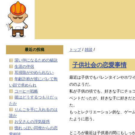
最近の投稿
トップ
/
雑談
/
深い仲になるための秘訣
子供社会の恋愛事情
生涯の伴侶
耳掃除がやめられない
最近は子供でもバレンタインやホワ
年齢詐称が彼にバレて怖
ののようだ。
い顔で求められ
コーヒー戦略
私が子供の頃でも、好きな子にチョ
彼はどうするつもりだっ
ベントだったが、好きな子に好きだ
たか
た。
りんごを手に入れるのは
もっとレクリエーション的な、ゲー
誰か
たように思う。
お父さんの浮気疑惑
惚れっぽい同僚からの恋
ところが最近は子供達の間にもしっ
愛相談