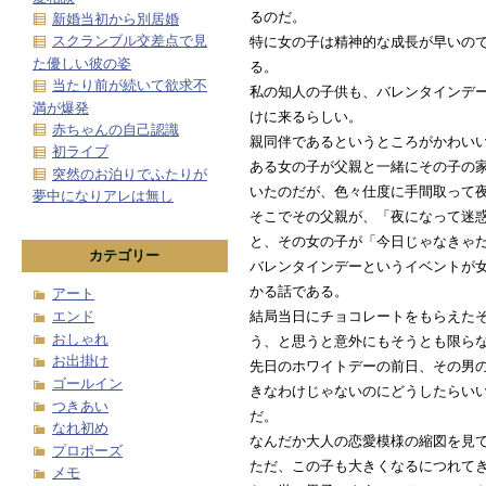
るのだ。
新婚当初から別居婚
スクランブル交差点で見
特に女の子は精神的な成長が早いの
た優しい彼の姿
る。
当たり前が続いて欲求不
私の知人の子供も、バレンタインデ
満が爆発
けに来るらしい。
赤ちゃんの自己認識
親同伴であるというところがかわい
初ライブ
ある女の子が父親と一緒にその子の
突然のお泊りでふたりが
いたのだが、色々仕度に手間取って
夢中になりアレは無し
そこでその父親が、「夜になって迷
と、その女の子が「今日じゃなきゃ
カテゴリー
バレンタインデーというイベントが
かる話である。
アート
エンド
結局当日にチョコレートをもらえた
おしゃれ
う、と思うと意外にもそうとも限ら
お出掛け
先日のホワイトデーの前日、その男
ゴールイン
きなわけじゃないのにどうしたらい
つきあい
だ。
なれ初め
なんだか大人の恋愛模様の縮図を見
プロポーズ
ただ、この子も大きくなるにつれて
メモ