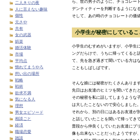
ら、世の男子のように、チョコレー
二人きりの夜
デンティティーを判断するようにな
人に言えない趣味
個性
そして、あの時のチョコレートの価
元さや
共有
小学生が秘密にしているこ
女の武器
娯楽
小学生のむすめがいますが、小学生
婚活体験
ングだらけで、うちに帰ってくると
市場
て、先を急ぎ過ぎて聞いている方は
平均点
惚れてまうやろ
こともしばしばです。
想い出の場所
戦略
そんな娘には秘密がたくさんありま
戦術
先日はお友達のヒミツを聞いてきた
欲求不満
その秘密を私に話してしまうような
気になる人
は大したことないので安心しました
理想
それから、別の日にはあるお友達が
男女エピソード
相談ごと
と話していたことを聞いて帰ってき
経済
普段から仲良くしていたお友達にブ
職場恋愛
像も出来ないことだったようですが
雑談