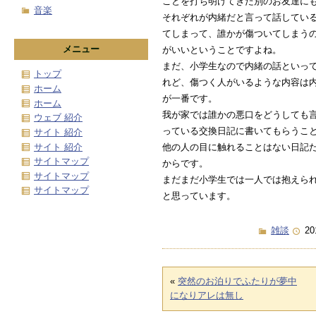
ことを打ち明けてきた別のお友達に
音楽
それぞれが内緒だと言って話してい
てしまって、誰かが傷ついてしまう
メニュー
がいいということですよね。
まだ、小学生なので内緒の話といっ
トップ
れど、傷つく人がいるような内容は
ホーム
が一番です。
ホーム
我が家では誰かの悪口をどうしても
ウェブ 紹介
っている交換日記に書いてもらうこ
サイト 紹介
サイト 紹介
他の人の目に触れることはない日記
サイトマップ
からです。
サイトマップ
まだまだ小学生では一人では抱えら
サイトマップ
と思っています。
雑談
20
«
突然のお泊りでふたりが夢中
になりアレは無し