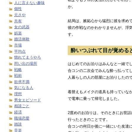
人に言えない趣味
か。
個性
元さや
結局は、嫉妬心から猛烈に彼を求め
共有
女の武器
彼の作戦なのかわかりませんが、浮
娯楽
す。
婚活体験
市場
酔いつぶれて目が覚める
平均点
惚れてまうやろ
想い出の場所
はじめてのお泊りはみんなと一緒で
戦略
合コンの二次会でみんな酔っ払って
戦術
人暮らしの人の部屋にお泊りしたの
欲求不満
気になる人
着替えもメイクの道具も持っていな
理想
で電車に乗って帰宅しました。
男女エピソード
相談ごと
経済
2度めのお泊りは、そのときにお世話
職場恋愛
行ったときのことです。
雑談
合コンの何日か後に一緒にいた友達に
音楽