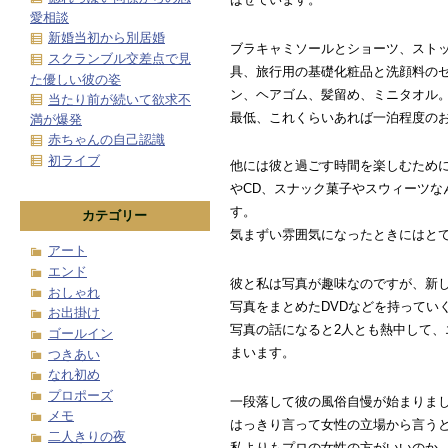
愛相談
新婚当初から別居婚
ブラキャミソールとショーツ、スト
スクランブル交差点で見
具、旅行用の基礎化粧品と洗顔料の
た優しい彼の姿
ン、ヘアゴム、髪留め、ミニタオル
当たり前が続いて欲求不
最低、これくらいあれば一泊程度の
満が爆発
赤ちゃんの自己認識
初ライブ
他には彼と過ごす時間を楽しむため
やCD、スナック菓子やスウィーツな
す。
カテゴリー
気まずい雰囲気になったときにはと
アート
エンド
彼と私は写真が趣味なのですが、新
おしゃれ
写真をまとめたDVDなどを持ってい
お出掛け
写真の話になると2人とも熱中して、
ゴールイン
まいます。
つきあい
なれ初め
プロポーズ
一段落して彼の風俗自慢が始まりま
メモ
はっきり言って女性の立場から言う
二人きりの夜
私よりもプロの女性の方がいいのか