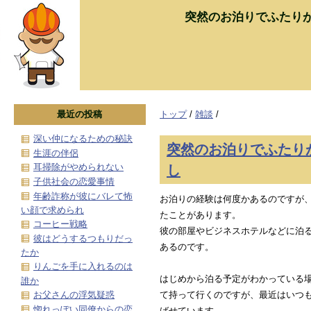
突然のお泊りでふたり
最近の投稿
トップ
/
雑談
/
深い仲になるための秘訣
突然のお泊りでふたり
生涯の伴侶
し
耳掃除がやめられない
子供社会の恋愛事情
年齢詐称が彼にバレて怖
お泊りの経験は何度かあるのですが
い顔で求められ
たことがあります。
コーヒー戦略
彼の部屋やビジネスホテルなどに泊
彼はどうするつもりだっ
あるのです。
たか
りんごを手に入れるのは
はじめから泊る予定がわかっている
誰か
お父さんの浮気疑惑
て持って行くのですが、最近はいつ
惚れっぽい同僚からの恋
ばせています。