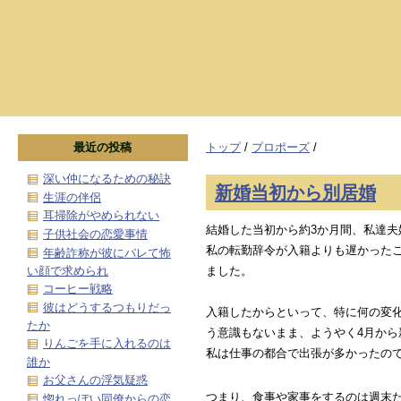
最近の投稿
トップ
/
プロポーズ
/
深い仲になるための秘訣
新婚当初から別居婚
生涯の伴侶
耳掃除がやめられない
結婚した当初から約3か月間、私達夫
子供社会の恋愛事情
私の転勤辞令が入籍よりも遅かった
年齢詐称が彼にバレて怖
い顔で求められ
ました。
コーヒー戦略
彼はどうするつもりだっ
入籍したからといって、特に何の変
たか
う意識もないまま、ようやく4月から
りんごを手に入れるのは
私は仕事の都合で出張が多かったの
誰か
お父さんの浮気疑惑
つまり、食事や家事をするのは週末
惚れっぽい同僚からの恋