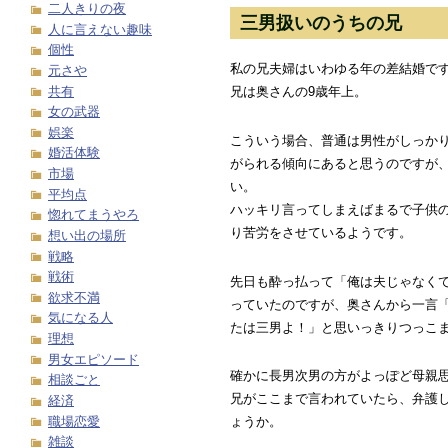
二人きりの夜
三男扱いのうちの兄
人に言えない趣味
個性
私の兄夫婦はいわゆる年の差結婚で
元さや
共有
兄は奥さんの9歳年上。
女の武器
娯楽
こういう場合、普通は男性がしっか
婚活体験
がられる傾向にあると思うのですが
市場
い。
平均点
ハッキリ言ってしまえばまるで子供
惚れてまうやろ
り苦労をさせているようです。
想い出の場所
戦略
戦術
先日も酔っ払って「俺は夫じゃなく
欲求不満
っていたのですが、奥さんから一言
気になる人
たは三男よ！」と思いっきりつっこ
理想
男女エピソード
確かに長男次男の方がよっぽど母親
相談ごと
兄がここまで言われていたら、弁護
経済
職場恋愛
ょうか。
雑談