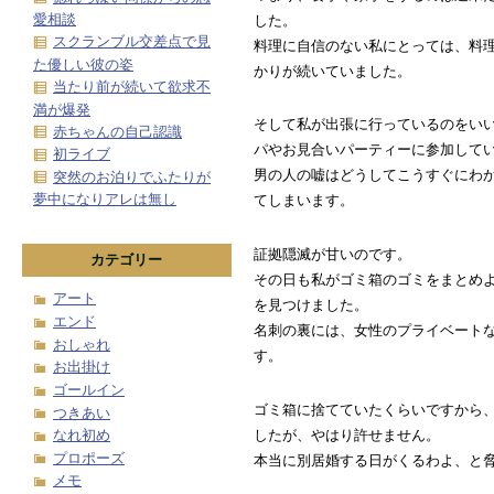
愛相談
した。
スクランブル交差点で見
料理に自信のない私にとっては、料
た優しい彼の姿
かりが続いていました。
当たり前が続いて欲求不
満が爆発
そして私が出張に行っているのをい
赤ちゃんの自己認識
パやお見合いパーティーに参加して
初ライブ
男の人の嘘はどうしてこうすぐにわ
突然のお泊りでふたりが
夢中になりアレは無し
てしまいます。
証拠隠滅が甘いのです。
カテゴリー
その日も私がゴミ箱のゴミをまとめ
アート
を見つけました。
エンド
名刺の裏には、女性のプライベート
おしゃれ
す。
お出掛け
ゴールイン
ゴミ箱に捨てていたくらいですから
つきあい
したが、やはり許せません。
なれ初め
プロポーズ
本当に別居婚する日がくるわよ、と
メモ