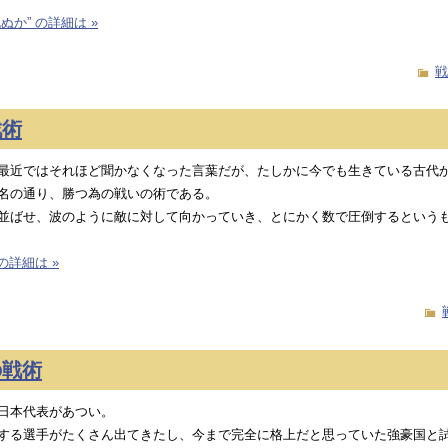
ぬか” の詳細は »
戦
戦術
最近ではそれほど聞かなくなった言葉だが、たしかに今でも生きている古代
名の通り、勝つ為の戦いの術である。
並ばせ、波のように敵に対して向かっていき、とにかく数で圧倒するという
 の詳細は »
の戦術
日本代表があつい。
する選手がたくさん出てきたし、今まで完全に格上だと思っていた強豪国と