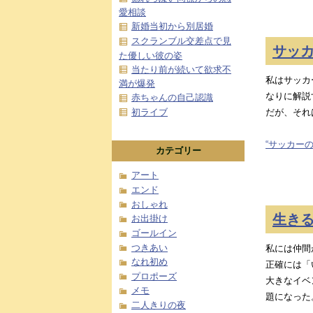
愛相談
新婚当初から別居婚
スクランブル交差点で見
サッ
た優しい彼の姿
当たり前が続いて欲求不
私はサッカ
満が爆発
なりに解説
赤ちゃんの自己認識
初ライブ
だが、それ
“サッカーの
カテゴリー
アート
エンド
おしゃれ
生き
お出掛け
ゴールイン
つきあい
私には仲間
なれ初め
正確には「
プロポーズ
大きなイベ
メモ
題になった
二人きりの夜