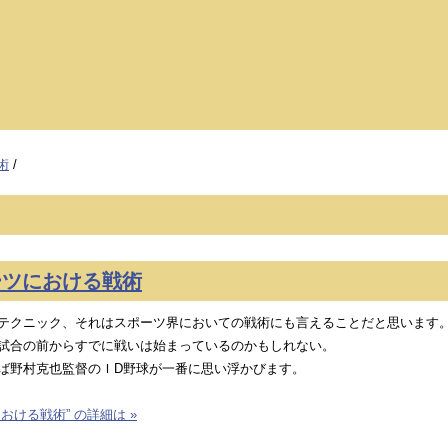
術
/
ーツにおける戦術
テクニック、それはスポーツ界においての戦術にも言えることだと思います
試合の前からすでに戦いは始まっているのかもしれない。
ば野村克也監督のＩD野球が一番に思い浮かびます。
おける戦術” の詳細は »