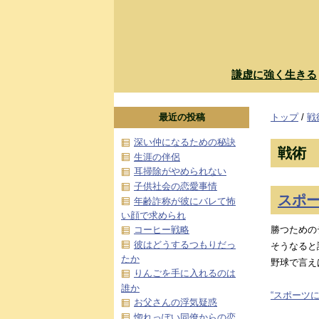
謙虚に強く生きる
最近の投稿
トップ
/
戦
深い仲になるための秘訣
戦術
生涯の伴侶
耳掃除がやめられない
子供社会の恋愛事情
スポ
年齢詐称が彼にバレて怖
い顔で求められ
勝つための
コーヒー戦略
彼はどうするつもりだっ
そうなると
たか
野球で言え
りんごを手に入れるのは
誰か
“スポーツに
お父さんの浮気疑惑
惚れっぽい同僚からの恋