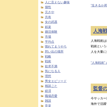
人に言えない趣味
“生きるか死
個性
元さや
共有
女の武器
娯楽
人海
婚活体験
市場
人海戦術は
平均点
戦術という
惚れてまうやろ
想い出の場所
人を大量に
戦略
戦術
“人海戦術”
欲求不満
気になる人
理想
男女エピソード
相談ごと
監督
経済
職場恋愛
今サッカー
雑談
海外で活躍
音楽