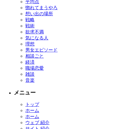
平均点
惚れてまうやろ
想い出の場所
戦略
戦術
欲求不満
気になる人
理想
男女エピソード
相談ごと
経済
職場恋愛
雑談
音楽
メニュー
トップ
ホーム
ホーム
ウェブ 紹介
サイト 紹介