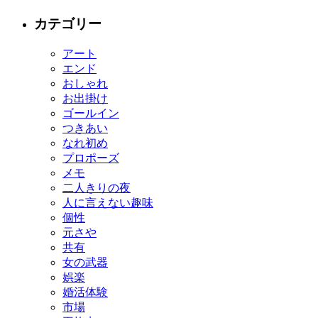
カテゴリー
アート
エンド
おしゃれ
お出掛け
ゴールイン
つきあい
なれ初め
プロポーズ
メモ
二人きりの夜
人に言えない趣味
個性
元さや
共有
女の武器
娯楽
婚活体験
市場