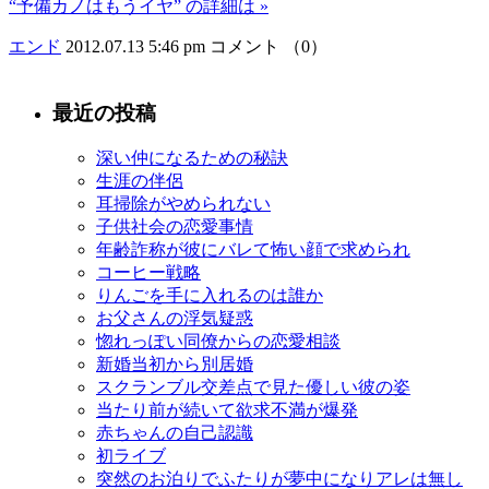
“予備カノはもうイヤ” の詳細は »
エンド
2012.07.13 5:46 pm
コメント （0）
最近の投稿
深い仲になるための秘訣
生涯の伴侶
耳掃除がやめられない
子供社会の恋愛事情
年齢詐称が彼にバレて怖い顔で求められ
コーヒー戦略
りんごを手に入れるのは誰か
お父さんの浮気疑惑
惚れっぽい同僚からの恋愛相談
新婚当初から別居婚
スクランブル交差点で見た優しい彼の姿
当たり前が続いて欲求不満が爆発
赤ちゃんの自己認識
初ライブ
突然のお泊りでふたりが夢中になりアレは無し