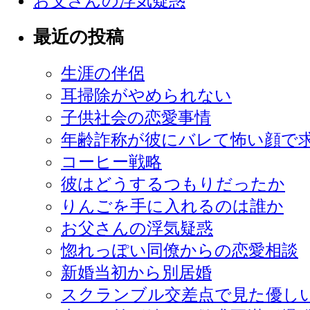
お父さんの浮気疑惑
最近の投稿
生涯の伴侶
耳掃除がやめられない
子供社会の恋愛事情
年齢詐称が彼にバレて怖い顔で
コーヒー戦略
彼はどうするつもりだったか
りんごを手に入れるのは誰か
お父さんの浮気疑惑
惚れっぽい同僚からの恋愛相談
新婚当初から別居婚
スクランブル交差点で見た優し