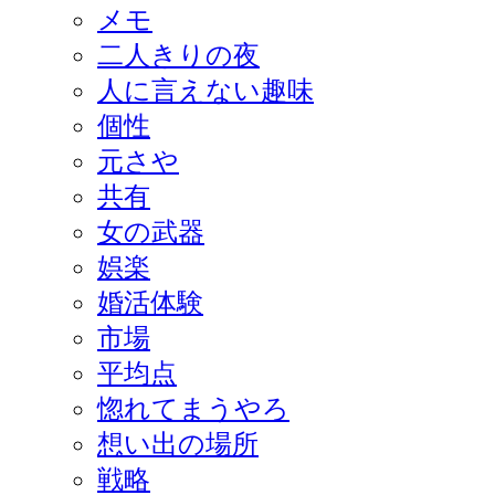
メモ
二人きりの夜
人に言えない趣味
個性
元さや
共有
女の武器
娯楽
婚活体験
市場
平均点
惚れてまうやろ
想い出の場所
戦略