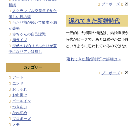
プロポーズ
2
相談
スクランブル交差点で見た
優しい彼の姿
遅れてきた新婚時代
当たり前が続いて欲求不満
が爆発
一般的に夫婦間の情熱は、結婚直後
赤ちゃんの自己認識
時代がピークで、あとは緩やかに下
初ライブ
突然のお泊りでふたりが夢
というように思われているのではな
中になりアレは無し
“遅れてきた新婚時代” の詳細は »
カテゴリー
プロポーズ
2
アート
エンド
おしゃれ
お出掛け
ゴールイン
つきあい
なれ初め
プロポーズ
メモ