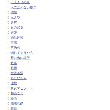
二人きりの夜
人に言えない趣味
個性
元さや
共有
女の武器
娯楽
婚活体験
市場
平均点
惚れてまうやろ
想い出の場所
戦略
戦術
欲求不満
気になる人
理想
男女エピソード
相談ごと
経済
職場恋愛
雑談