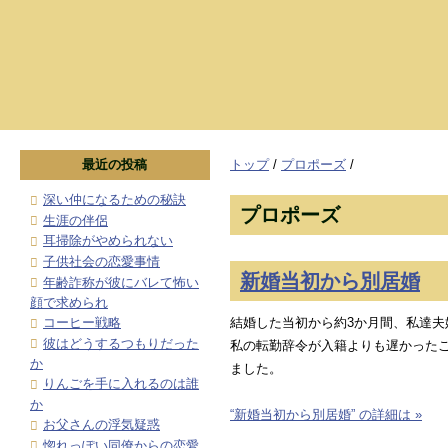
最近の投稿
トップ
/
プロポーズ
/
深い仲になるための秘訣
プロポーズ
生涯の伴侶
耳掃除がやめられない
子供社会の恋愛事情
新婚当初から別居婚
年齢詐称が彼にバレて怖い
顔で求められ
結婚した当初から約3か月間、私達夫
コーヒー戦略
彼はどうするつもりだった
私の転勤辞令が入籍よりも遅かった
か
ました。
りんごを手に入れるのは誰
か
“新婚当初から別居婚” の詳細は »
お父さんの浮気疑惑
惚れっぽい同僚からの恋愛