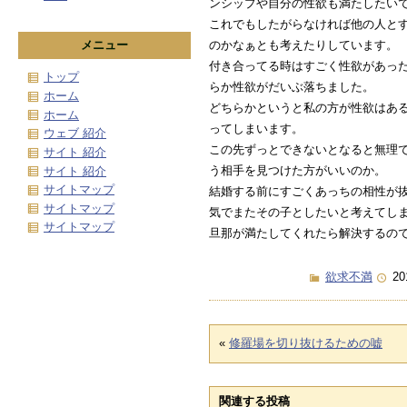
ンシップや自分の性欲も満たしたい
これでもしたがらなければ他の人と
のかなぁとも考えたりしています。
メニュー
付き合ってる時はすごく性欲があった
トップ
らか性欲がだいぶ落ちました。
ホーム
どちらかというと私の方が性欲はあ
ホーム
ってしまいます。
ウェブ 紹介
この先ずっとできないとなると無理
サイト 紹介
う相手を見つけた方がいいのか。
サイト 紹介
サイトマップ
結婚する前にすごくあっちの相性が
サイトマップ
気でまたその子としたいと考えてし
サイトマップ
旦那が満たしてくれたら解決するの
欲求不満
20
«
修羅場を切り抜けるための嘘
関連する投稿