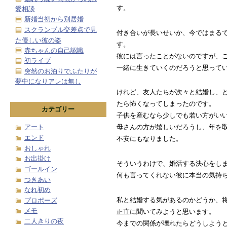
す。
愛相談
新婚当初から別居婚
スクランブル交差点で見
付き合いが長いせいか、今ではまる
た優しい彼の姿
す。
赤ちゃんの自己認識
彼には言ったことがないのですが、
初ライブ
一緒に生きていくのだろうと思って
突然のお泊りでふたりが
夢中になりアレは無し
けれど、友人たちが次々と結婚し、
たら怖くなってしまったのです。
カテゴリー
子供を産むなら少しでも若い方がい
アート
母さんの方が嬉しいだろうし、年を
エンド
不安にもなりました。
おしゃれ
お出掛け
そういうわけで、婚活する決心をし
ゴールイン
何も言ってくれない彼に本当の気持
つきあい
なれ初め
私と結婚する気があるのかどうか、
プロポーズ
メモ
正直に聞いてみようと思います。
二人きりの夜
今までの関係が壊れたらどうしよう