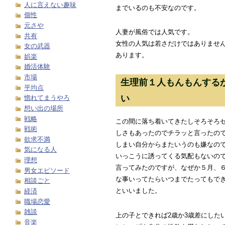
人に言えない趣味
までいるのも不安なのです。
個性
元さや
人妻が風俗では人気です。
共有
女性の人気は若さだけではありません
女の武器
あります。
娯楽
婚活体験
市場
生理前１人もんもんする
平均点
い
惚れてまうやろ
想い出の場所
戦略
この間に落ち着いてきたしそろそろ
戦術
しさもあったのでチラッと言ったの
欲求不満
しまい自分からまたいうのも嫌なの
気になる人
いっこうに誘ってくる気配もないの
理想
言ってみたのですが、なぜか５月、
男女エピソード
な事いってたらいつまでたってもで
相談ごと
といいました。
経済
職場恋愛
雑談
上の子とできれば2歳か3歳差にした
音楽