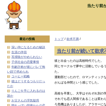
当たり前
最近の投稿
トップ
/
欲求不満
/
深い仲になるための秘訣
当たり前が続いて欲求
生涯の伴侶
耳掃除がやめられない
彼と出会ったのは高校時代でした。
子供社会の恋愛事情
同じサークルで夢中に活動している
年齢詐称が彼にバレて怖
い顔で求められ
た。
コーヒー戦略
運動部だったので、ロマンティック
彼はどうするつもりだっ
がんばる仲間という感じでした。
たか
りんごを手に入れるのは
高校を卒業し、大学はそれぞれ別の
誰か
それでも恋人関係であることは変わ
お父さんの浮気疑惑
ろ危機はありましたが、アラサーに
惚れっぽい同僚からの恋