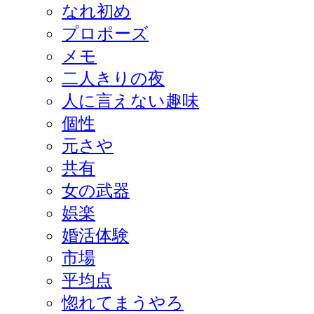
なれ初め
プロポーズ
メモ
二人きりの夜
人に言えない趣味
個性
元さや
共有
女の武器
娯楽
婚活体験
市場
平均点
惚れてまうやろ