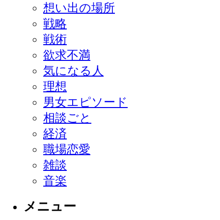
想い出の場所
戦略
戦術
欲求不満
気になる人
理想
男女エピソード
相談ごと
経済
職場恋愛
雑談
音楽
メニュー