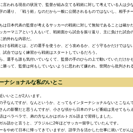
に言われる現在の状況で、監督が組み立てる戦術に対して考えている人は少
字の通り、「戦う術」なのだから一般に公開されるものではないし、相手チ
ちは日本代表の監督が考えるサッカーの戦術に対して無知であることは確か
ッカーマニアという人もいて、戦術面から試合を振り返り、主に負けた試合
に的外れな内容だ。
おける戦術とは、どの選手を使うか、どう攻めるか、どう守るかだけではな
、試合ではなく練習から戦術はスタートしているだろう。
ら、選手も誰も気付いていなくて、監督の手のひらの上で動いていただけか
に勝って、監督は何もしていないように思われて嫌われ、世間から批判され
ーナショナルな私のいとこ
近いいとこが2人います。
の子なんですが、なんというか、とってもインターナショナルないとこなん
さんの影響だと思うんですが、小さな頃から日本のテレビ番組は見せてもら
語はペラペラで、弟の方なんかはポルトガル語まで習得しました。
ガル語かと言うと、ブラジルに2年ほどサッカー留学していたんです。
ーをやめて日本に帰ってきていますが、語学力を活かした仕事に就いてがん