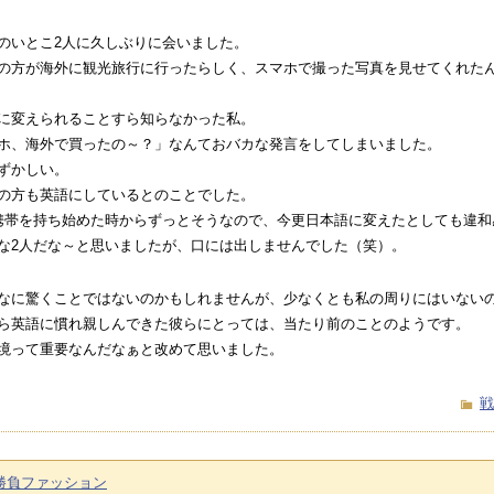
のいとこ2人に久しぶりに会いました。
の方が海外に観光旅行に行ったらしく、スマホで撮った写真を見せてくれた
に変えられることすら知らなかった私。
ホ、海外で買ったの～？」なんておバカな発言をしてしまいました。
ずかしい。
の方も英語にしているとのことでした。
携帯を持ち始めた時からずっとそうなので、今更日本語に変えたとしても違和
な2人だな～と思いましたが、口には出しませんでした（笑）。
なに驚くことではないのかもしれませんが、少なくとも私の周りにはいない
ら英語に慣れ親しんできた彼らにとっては、当たり前のことのようです。
境って重要なんだなぁと改めて思いました。
戦
勝負ファッション