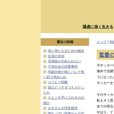
謙虚に強く生きる
最近の投稿
トップ
/
戦
深い仲になるための秘訣
監督
生涯の伴侶
耳掃除がやめられない
今サッカー
子供社会の恋愛事情
海外で活躍
年齢詐称が彼にバレて怖
い顔で求められ
うになった
コーヒー戦略
サッカーを
彼はどうするつもりだっ
たか
そのサッカ
りんごを手に入れるのは
私もそう思
誰か
全ての得点
お父さんの浮気疑惑
やはり、ド
惚れっぽい同僚からの恋