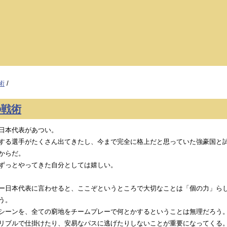
術
/
の戦術
日本代表があつい。
する選手がたくさん出てきたし、今まで完全に格上だと思っていた強豪国と
からだ。
ずっとやってきた自分としては嬉しい。
ー日本代表に言わせると、ここぞというところで大切なことは「個の力」ら
う。
シーンを、全ての窮地をチームプレーで何とかするということは無理だろう
リブルで仕掛けたり、安易なパスに逃げたりしないことが重要になってくる