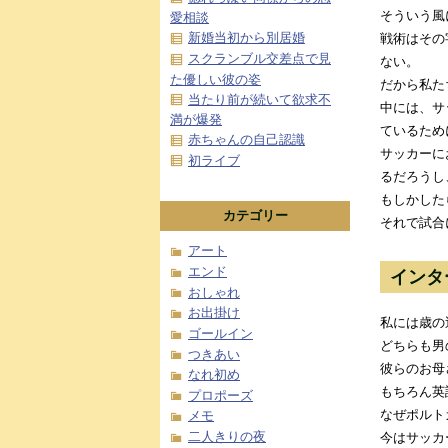
そういう風
愛相談
新婚当初から別居婚
戦術はその
スクランブル交差点で見
ない。
た優しい彼の姿
だから私た
当たり前が続いて欲求不
中には、サ
満が爆発
ているため
赤ちゃんの自己認識
サッカーに
初ライブ
るだろうし
もしかした
カテゴリー
それで試合
アート
エンド
インタ
おしゃれ
お出掛け
私には歳の
ゴールイン
どちらも男
つきあい
彼らのお母
なれ初め
もちろん英
プロポーズ
なぜポルト
メモ
二人きりの夜
今はサッカ