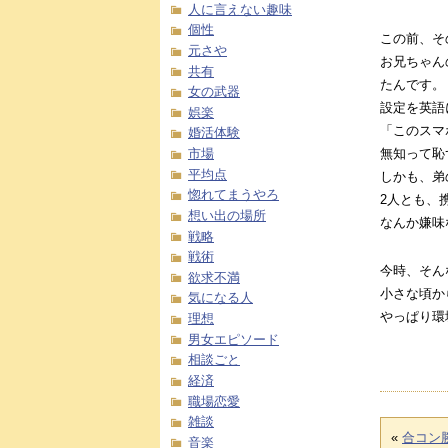
人に言えない趣味
個性
この前、そ
元さや
お兄ちゃん
共有
たんです。
女の武器
設定を英語
娯楽
「このスマ
婚活体験
無知って恥
市場
平均点
しかも、弟
惚れてまうやろ
2人とも、
想い出の場所
なんか嫌味
戦略
戦術
今時、そん
欲求不満
小さな頃か
気になる人
やっぱり環
理想
男女エピソード
相談ごと
経済
職場恋愛
雑談
«
合コン
音楽