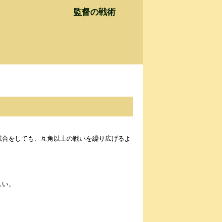
監督の戦術
試合をしても、互角以上の戦いを繰り広げるよ
しい。
。
。