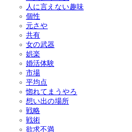
人に言えない趣味
個性
元さや
共有
女の武器
娯楽
婚活体験
市場
平均点
惚れてまうやろ
想い出の場所
戦略
戦術
欲求不満