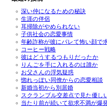
深い仲になるための秘訣
生涯の伴侶
耳掃除がやめられない
子供社会の恋愛事情
年齢詐称が彼にバレて怖い顔で
コーヒー戦略
彼はどうするつもりだったか
りんごを手に入れるのは誰か
お父さんの浮気疑惑
惚れっぽい同僚からの恋愛相談
新婚当初から別居婚
スクランブル交差点で見た優し
当たり前が続いて欲求不満が爆