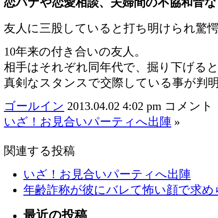
恋バナや恋愛相談、夫婦間の不協和音な
友人に三股していると打ち明けられ驚
10年来の付き合いの友人。
相手はそれぞれ同年代で、掘り下げる
真剣なスタンスで交際している事が判
ゴールイン
2013.04.02 4:02 pm
コメント 
いざ！お見合いパーティへ出陣
»
関連する投稿
いざ！お見合いパーティへ出陣
年齢詐称が彼にバレて怖い顔で求め
最近の投稿