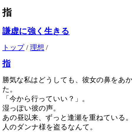
指
謙虚に強く生きる
トップ
/
理想
/
指
勝気な私はどうしても、彼女の鼻をあ
た。
「今から行っていい？」。
湿っぽい彼の声。
あの昼以来、ずっと逢瀬を重ねている
人のダンナ様を盗るなんて。