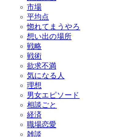
市場
平均点
惚れてまうやろ
想い出の場所
戦略
戦術
欲求不満
気になる人
理想
男女エピソード
相談ごと
経済
職場恋愛
雑談