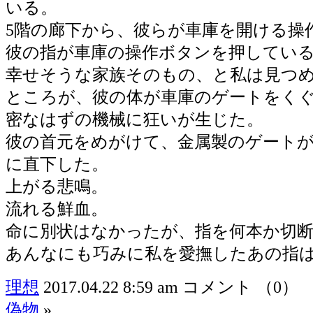
いる。
5階の廊下から、彼らが車庫を開ける操
彼の指が車庫の操作ボタンを押してい
幸せそうな家族そのもの、と私は見つ
ところが、彼の体が車庫のゲートをく
密なはずの機械に狂いが生じた。
彼の首元をめがけて、金属製のゲート
に直下した。
上がる悲鳴。
流れる鮮血。
命に別状はなかったが、指を何本か切
あんなにも巧みに私を愛撫したあの指
理想
2017.04.22 8:59 am
コメント （0）
偽物
»