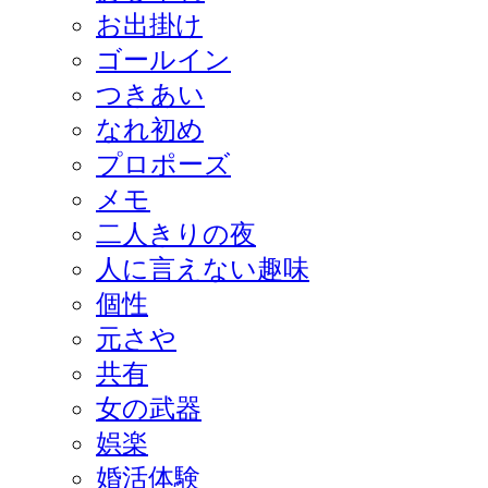
お出掛け
ゴールイン
つきあい
なれ初め
プロポーズ
メモ
二人きりの夜
人に言えない趣味
個性
元さや
共有
女の武器
娯楽
婚活体験