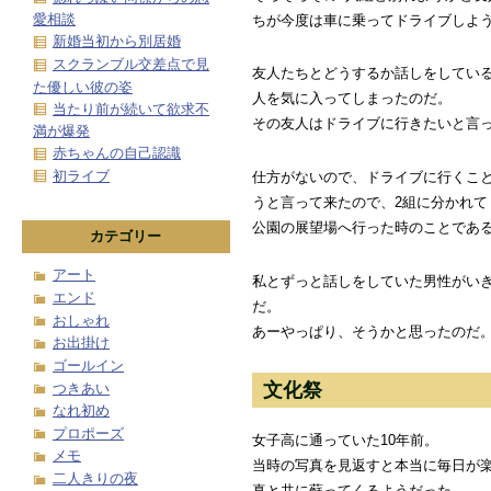
愛相談
ちが今度は車に乗ってドライブしよ
新婚当初から別居婚
スクランブル交差点で見
友人たちとどうするか話しをしている
た優しい彼の姿
人を気に入ってしまったのだ。
当たり前が続いて欲求不
その友人はドライブに行きたいと言
満が爆発
赤ちゃんの自己認識
初ライブ
仕方がないので、ドライブに行くこと
うと言って来たので、2組に分かれて
公園の展望場へ行った時のことであ
カテゴリー
アート
私とずっと話しをしていた男性がい
エンド
だ。
おしゃれ
あーやっぱり、そうかと思ったのだ
お出掛け
ゴールイン
文化祭
つきあい
なれ初め
プロポーズ
女子高に通っていた10年前。
メモ
当時の写真を見返すと本当に毎日が
二人きりの夜
真と共に蘇ってくるようだった。