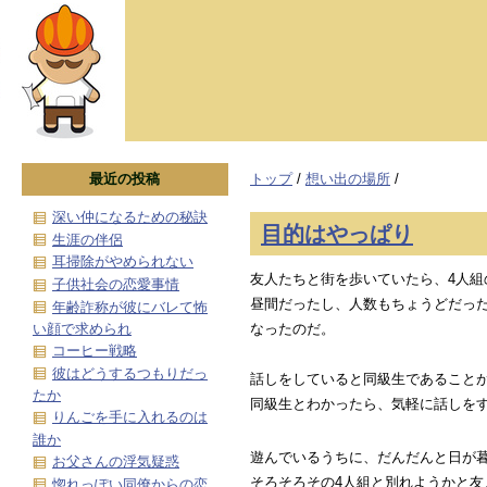
最近の投稿
トップ
/
想い出の場所
/
深い仲になるための秘訣
目的はやっぱり
生涯の伴侶
耳掃除がやめられない
友人たちと街を歩いていたら、4人組
子供社会の恋愛事情
昼間だったし、人数もちょうどだっ
年齢詐称が彼にバレて怖
い顔で求められ
なったのだ。
コーヒー戦略
彼はどうするつもりだっ
話しをしていると同級生であること
たか
同級生とわかったら、気軽に話しを
りんごを手に入れるのは
誰か
遊んでいるうちに、だんだんと日が
お父さんの浮気疑惑
そろそろその4人組と別れようかと友
惚れっぽい同僚からの恋