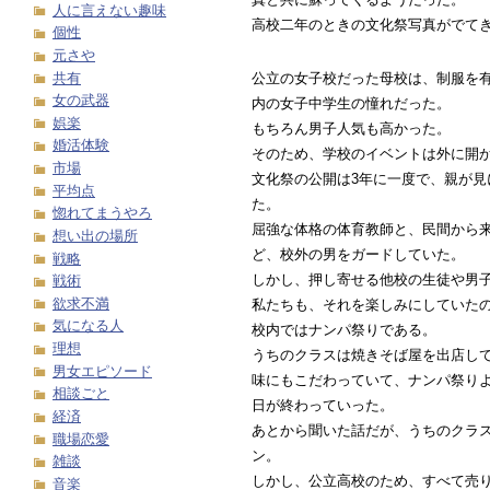
人に言えない趣味
高校二年のときの文化祭写真がでて
個性
元さや
共有
公立の女子校だった母校は、制服を
女の武器
内の女子中学生の憧れだった。
娯楽
もちろん男子人気も高かった。
婚活体験
そのため、学校のイベントは外に開
市場
文化祭の公開は3年に一度で、親が見
平均点
た。
惚れてまうやろ
屈強な体格の体育教師と、民間から
想い出の場所
ど、校外の男をガードしていた。
戦略
しかし、押し寄せる他校の生徒や男
戦術
欲求不満
私たちも、それを楽しみにしていた
気になる人
校内ではナンパ祭りである。
理想
うちのクラスは焼きそば屋を出店し
男女エピソード
味にもこだわっていて、ナンパ祭り
相談ごと
日が終わっていった。
経済
あとから聞いた話だが、うちのクラ
職場恋愛
ン。
雑談
しかし、公立高校のため、すべて売
音楽