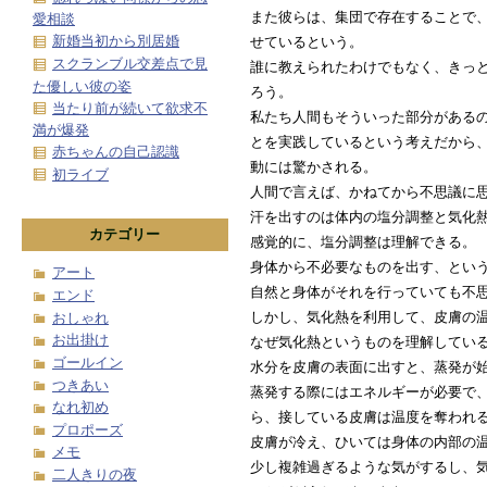
また彼らは、集団で存在することで、
愛相談
新婚当初から別居婚
せているという。
スクランブル交差点で見
誰に教えられたわけでもなく、きっ
た優しい彼の姿
ろう。
当たり前が続いて欲求不
私たち人間もそういった部分がある
満が爆発
とを実践しているという考えだから
赤ちゃんの自己認識
動には驚かされる。
初ライブ
人間で言えば、かねてから不思議に
汗を出すのは体内の塩分調整と気化
カテゴリー
感覚的に、塩分調整は理解できる。
身体から不必要なものを出す、とい
アート
自然と身体がそれを行っていても不
エンド
しかし、気化熱を利用して、皮膚の
おしゃれ
お出掛け
なぜ気化熱というものを理解してい
ゴールイン
水分を皮膚の表面に出すと、蒸発が
つきあい
蒸発する際にはエネルギーが必要で
なれ初め
ら、接している皮膚は温度を奪われ
プロポーズ
皮膚が冷え、ひいては身体の内部の
メモ
少し複雑過ぎるような気がするし、
二人きりの夜