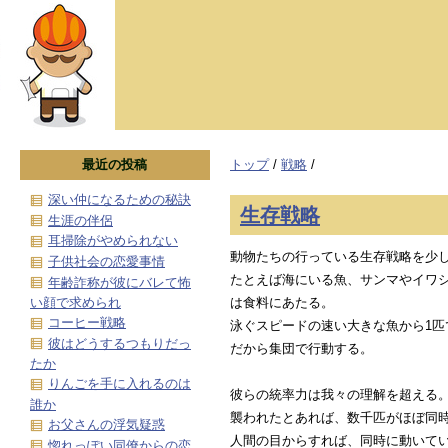
最近の投稿
トップ
/
戦略
/
深い仲になるための秘訣
生存戦略
生涯の伴侶
耳掃除がやめられない
動物たちの行っている生存戦略を少
子供社会の恋愛事情
たとえば海にいる魚、サンマやイワ
年齢詐称が彼にバレて怖
い顔で求められ
は食料にあたる。
コーヒー戦略
泳ぐスピードの速い大きな魚から1匹
彼はどうするつもりだっ
だから集団で行動する。
たか
りんごを手に入れるのは
彼らの統率力は我々の理解を超える
誰か
襲われたとあれば、数千匹がほぼ同
お父さんの浮気疑惑
人間の目からすれば、同時に動いて
惚れっぽい同僚からの恋