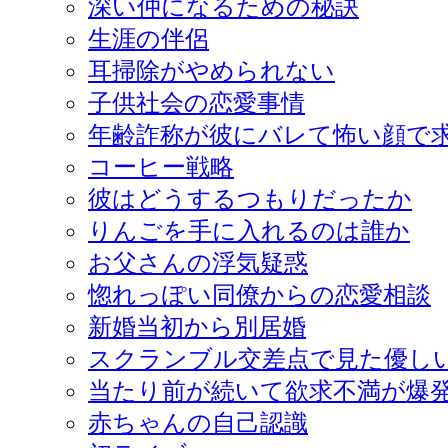
深い仲になるための秘訣
生涯の伴侶
耳掃除がやめられない
子供社会の恋愛事情
年齢詐称が彼にバレて怖い顔で
コーヒー戦略
彼はどうするつもりだったか
りんごを手に入れるのは誰か
お父さんの浮気疑惑
惚れっぽい同僚からの恋愛相談
新婚当初から別居婚
スクランブル交差点で見た優し
当たり前が続いて欲求不満が爆
赤ちゃんの自己認識