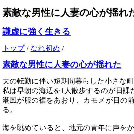
素敵な男性に人妻の心が揺れ
謙虚に強く生きる
トップ
/
なれ初め
/
素敵な男性に人妻の心が揺れた
夫の転勤に伴い短期間暮らした小さな
私は早朝の海辺を1人散歩するのが日課
潮風が服の裾をあおり、カモメが目の
る。
海を眺めていると、地元の青年に声を