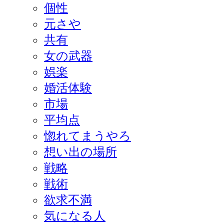
個性
元さや
共有
女の武器
娯楽
婚活体験
市場
平均点
惚れてまうやろ
想い出の場所
戦略
戦術
欲求不満
気になる人