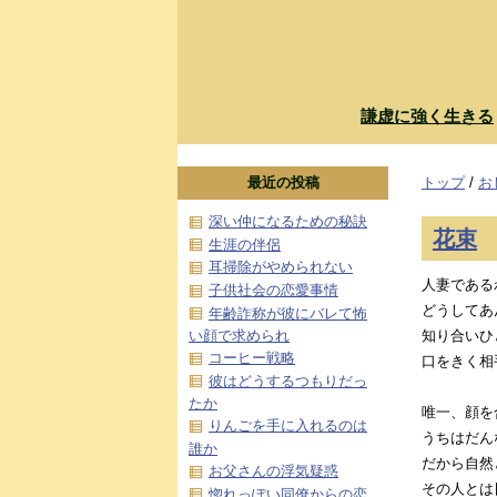
謙虚に強く生きる
最近の投稿
トップ
/
お
深い仲になるための秘訣
花束
生涯の伴侶
耳掃除がやめられない
人妻である
子供社会の恋愛事情
どうしてあ
年齢詐称が彼にバレて怖
い顔で求められ
知り合いひ
コーヒー戦略
口をきく相
彼はどうするつもりだっ
たか
唯一、顔を
りんごを手に入れるのは
うちはだん
誰か
だから自然
お父さんの浮気疑惑
その人とは
惚れっぽい同僚からの恋