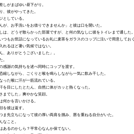
差しがまばゆい昼下がり。
り、彼がやってきた。
ジとしている。
んが、お手洗いをお借りできませんか」と彼は口を開いた。
しは、どうぞ散らかった部屋ですが、と何の気なしに彼をトイレまで通した
いつもお世話になっているお礼に麦茶をガラスのコップに注いで用意してお
入れるほど暑い気候ではない。
ん、ありがとうございました」。
た。
の感謝の気持ちを述べ同時にコップを渡す。
恐縮しながら、ごくりと喉を鳴らしながら一気に飲み干した。
なった喉に汗が一筋流れている。
汗を目にしたとたん、自然に体がカッと熱くなった。
さまでした」爽やかな笑顔。
は何かを言いかける。
顔を彼は返す。
つま先立ちになって彼の厚い両肩を掴み、唇を重ねる自分がいた。
んなこと。
はあるのかしら？平常心なんか保てない。