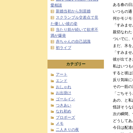
ある春の日
愛相談
新婚当初から別居婚
いつもの通
スクランブル交差点で見
何かモジモ
た優しい彼の姿
「すみませ
当たり前が続いて欲求不
親切なわた
満が爆発
ついでに、
赤ちゃんの自己認識
まだ、氷を
初ライブ
「すみませ
彼が出てき
カテゴリー
私はいつも
すると彼は
アート
反り気味に
エンド
その一筋の
おしゃれ
お出掛け
「ごちそう
ゴールイン
あの、と私
つきあい
怪訝そうな
なれ初め
次の瞬間、
プロポーズ
どうしてあ
メモ
今日は配達
二人きりの夜