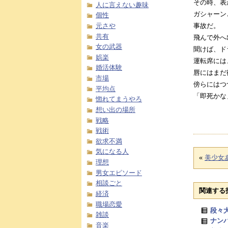
その時、表
人に言えない趣味
ガシャーン
個性
元さや
事故だ。
共有
飛んで外へ
女の武器
聞けば、ド
娯楽
運転席には
婚活体験
唇にはまだ
市場
傍らにはつ
平均点
「即死かな
惚れてまうやろ
想い出の場所
戦略
戦術
欲求不満
気になる人
«
美少女
理想
男女エピソード
相談ごと
関連する
経済
職場恋愛
段々
雑談
ナン
音楽