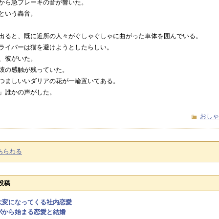
から急ブレーキの音が響いた。
という轟音。
出ると、既に近所の人々がぐしゃぐしゃに曲がった車体を囲んでいる。
ライバーは猫を避けようとしたらしい。
、彼がいた。
彼の感触が残っていた。
つましいいダリアの花が一輪置いてある。
」誰かの声がした。
おしゃ
あらわる
投稿
大変になってくる社内恋愛
パから始まる恋愛と結婚