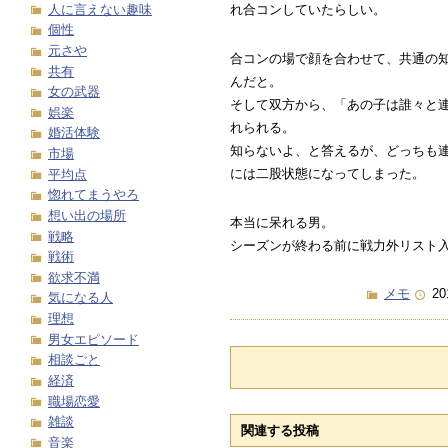
人に言えない趣味
れ合コンしていたらしい。
個性
元さや
合コンの場で顔を合わせて、共通の
共有
んだと。
女の武器
そして双方から、「あの子は誰々と
娯楽
れられる。
婚活体験
知らないよ、と答えるが、どっちも
市場
には二股状態になってしまった。
平均点
惚れてまうやろ
想い出の場所
本当に呆れる男。
戦略
シーズンが終わる前に戦力外リスト
戦術
欲求不満
メモ
20
気になる人
理想
男女エピソード
相談ごと
経済
職場恋愛
雑談
関連する投稿
音楽