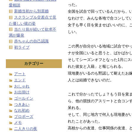
った。
愛相談
新婚当初から別居婚
全国を試合で回っているんだから、
スクランブル交差点で見
なわけで、みんな各地で合コンして
た優しい彼の姿
女子も早く目を覚ませばいいのに、
当たり前が続いて欲求不
しい。
満が爆発
赤ちゃんの自己認識
この男が自分がいる地域に試合でや
初ライブ
ナが全国にいると思うと、ばかばか
そしてシーズンオフとなった1月にス
カテゴリー
れた彼女と入籍」と報じられる。
現地妻がいるのも黙認して耐えたお
アート
人とは結婚できないのだ。
エンド
おしゃれ
お出掛け
これで分かったでしょ？もう目を覚
ゴールイン
ら、他の競技のアスリートと合コン
つきあい
呆れる。
なれ初め
そして、同じ地方で何人も現地妻が
プロポーズ
れたことがあった。
メモ
高校からの友達、仕事関係の友達、
二人きりの夜