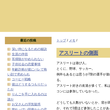
最近の投稿
トップ
/
メモ
/
深い仲になるための秘訣
アスリートの側面
生涯の伴侶
耳掃除がやめられない
アスリートは遊び人。
子供社会の恋愛事情
とくに、野球、サッカー。
年齢詐称が彼にバレて怖
い顔で求められ
例外もあるとは思うが7割の選手が遊
コーヒー戦略
る。
彼はどうするつもりだっ
アスリート好きの友達が多くて、私
たか
コンには参加していなかった。
りんごを手に入れるのは
誰か
どうしても人数がいないとか、背が
お父さんの浮気疑惑
か、それで3度ほど参加したことがあ
惚れっぽい同僚からの恋