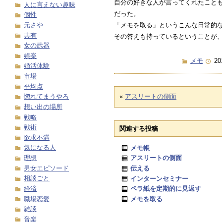
自分の好きな人が言ってくれたこと
人に言えない趣味
だった。
個性
元さや
「メモを取る」というこんな日常的
共有
その答えも持っているということが
女の武器
娯楽
メモ
20
婚活体験
市場
平均点
惚れてまうやろ
«
アスリートの側面
想い出の場所
戦略
戦術
関連する投稿
欲求不満
気になる人
メモ帳
理想
アスリートの側面
男女エピソード
伝える
相談ごと
インターンセミナー
経済
ペラ紙を定期的に見返す
職場恋愛
メモを取る
雑談
音楽