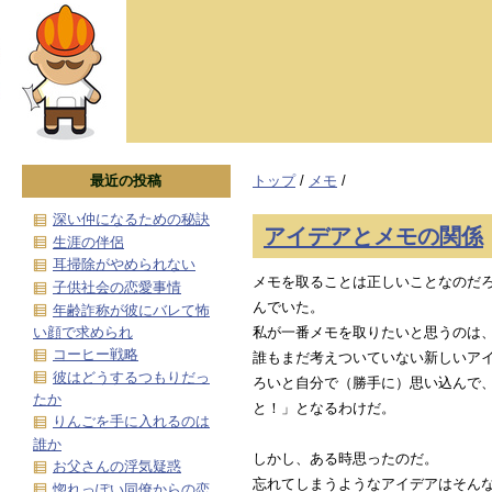
最近の投稿
トップ
/
メモ
/
深い仲になるための秘訣
アイデアとメモの関係
生涯の伴侶
耳掃除がやめられない
メモを取ることは正しいことなのだ
子供社会の恋愛事情
んでいた。
年齢詐称が彼にバレて怖
い顔で求められ
私が一番メモを取りたいと思うのは
コーヒー戦略
誰もまだ考えついていない新しいア
彼はどうするつもりだっ
ろいと自分で（勝手に）思い込んで
たか
と！」となるわけだ。
りんごを手に入れるのは
誰か
しかし、ある時思ったのだ。
お父さんの浮気疑惑
忘れてしまうようなアイデアはそん
惚れっぽい同僚からの恋