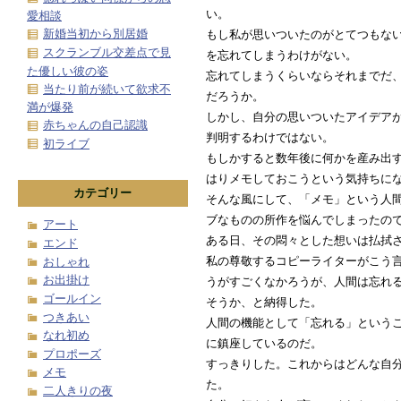
い。
愛相談
新婚当初から別居婚
もし私が思いついたのがとてつもな
スクランブル交差点で見
を忘れてしまうわけがない。
た優しい彼の姿
忘れてしまうくらいならそれまでだ
当たり前が続いて欲求不
だろうか。
満が爆発
しかし、自分の思いついたアイデア
赤ちゃんの自己認識
判明するわけではない。
初ライブ
もしかすると数年後に何かを産み出
はりメモしておこうという気持ちに
カテゴリー
そんな風にして、「メモ」という人
ブなものの所作を悩んでしまったの
アート
ある日、その悶々とした想いは払拭
エンド
私の尊敬するコピーライターがこう
おしゃれ
お出掛け
うがすごくなかろうが、人間は忘れ
ゴールイン
そうか、と納得した。
つきあい
人間の機能として「忘れる」という
なれ初め
に鎮座しているのだ。
プロポーズ
すっきりした。これからはどんな自
メモ
た。
二人きりの夜