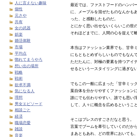
人に言えない趣味
最近では、ファストフードのハンバ
個性
に、メープルを混ぜたものなんかも
元さや
った、と感動したものだ。
共有
とにかく思い出せないくらいこの世
女の武器
それほどまでに、人間の心を捉えて
娯楽
婚活体験
市場
本当はファッション業界でも、甘辛
平均点
にもともとめずらしいものでもなん
惚れてまうやろ
ただたんに、対極の要素を持つアイ
想い出の場所
せるという一スタイリングに過ぎな
戦略
戦術
でもこの一般に広まった「甘辛ミッ
欲求不満
葉自体を分かりやすくファッション
気になる人
理想
誰にでも伝わりやすい、誰でも思い
男女エピソード
して、人々に概念を広めるというこ
相談ごと
経済
そこはプレスのすごさだなと思う。
職場恋愛
言葉でブームを牽引していくのだか
雑談
まあともあれ、どの世界においても
音楽