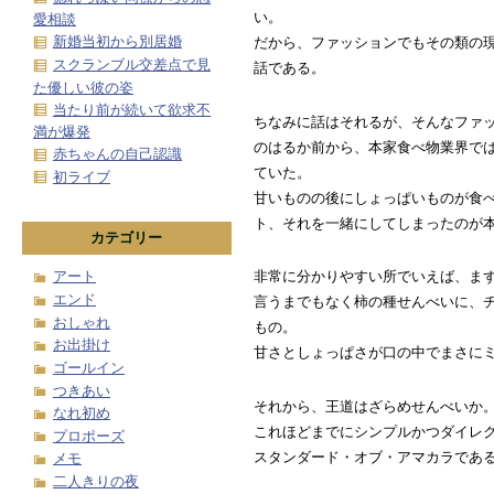
い。
愛相談
新婚当初から別居婚
だから、ファッションでもその類の
スクランブル交差点で見
話である。
た優しい彼の姿
当たり前が続いて欲求不
ちなみに話はそれるが、そんなファ
満が爆発
のはるか前から、本家食べ物業界で
赤ちゃんの自己認識
ていた。
初ライブ
甘いものの後にしょっぱいものが食
ト、それを一緒にしてしまったのが
カテゴリー
アート
非常に分かりやすい所でいえば、ま
エンド
言うまでもなく柿の種せんべいに、
おしゃれ
もの。
お出掛け
甘さとしょっぱさが口の中でまさに
ゴールイン
つきあい
それから、王道はざらめせんべいか
なれ初め
これほどまでにシンプルかつダイレ
プロポーズ
スタンダード・オブ・アマカラであ
メモ
二人きりの夜