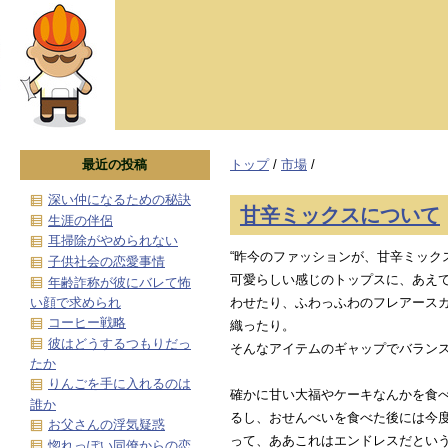
最近の投稿
トップ
/
市場
/
深い仲になるための秘訣
甘辛ミックスについて
生涯の伴侶
耳掃除がやめられない
“昨今のファッションが、甘辛ミック
子供社会の恋愛事情
可愛らしい感じのトップスに、あえ
年齢詐称が彼にバレて怖
い顔で求められ
わせたり、ふわっふわのフレアース
コーヒー戦略
織ったり。
彼はどうするつもりだっ
そんなアイテムのギャップでバラン
たか
りんごを手に入れるのは
確かに甘い大福やケーキなんかを食
誰か
るし、おせんべいを食べた後には今
お父さんの浮気疑惑
って、ああこれはエンドレスだとい
惚れっぽい同僚からの恋