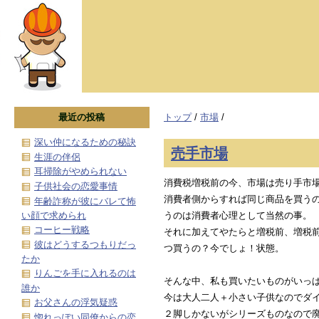
最近の投稿
トップ
/
市場
/
深い仲になるための秘訣
売手市場
生涯の伴侶
耳掃除がやめられない
消費税増税前の今、市場は売り手市
子供社会の恋愛事情
消費者側からすれば同じ商品を買う
年齢詐称が彼にバレて怖
い顔で求められ
うのは消費者心理として当然の事。
コーヒー戦略
それに加えてやたらと増税前、増税
彼はどうするつもりだっ
つ買うの？今でしょ！状態。
たか
りんごを手に入れるのは
そんな中、私も買いたいものがいっ
誰か
今は大人二人＋小さい子供なのでダ
お父さんの浮気疑惑
２脚しかないがシリーズものなので
惚れっぽい同僚からの恋