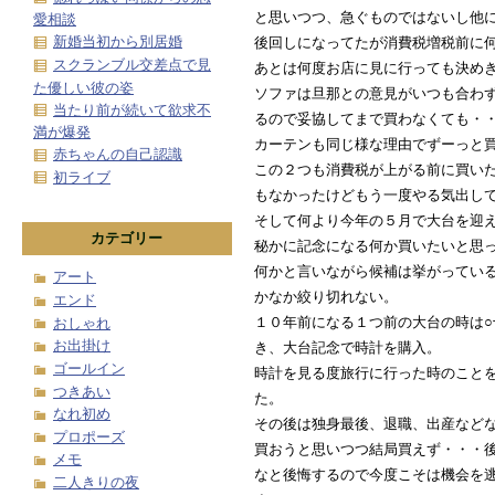
と思いつつ、急ぐものではないし他
愛相談
新婚当初から別居婚
後回しになってたが消費税増税前に
スクランブル交差点で見
あとは何度お店に見に行っても決め
た優しい彼の姿
ソファは旦那との意見がいつも合わ
当たり前が続いて欲求不
るので妥協してまで買わなくても・
満が爆発
カーテンも同じ様な理由でずーっと
赤ちゃんの自己認識
この２つも消費税が上がる前に買い
初ライブ
もなかったけどもう一度やる気出し
そして何より今年の５月で大台を迎
カテゴリー
秘かに記念になる何か買いたいと思
何かと言いながら候補は挙がってい
アート
かなか絞り切れない。
エンド
１０年前になる１つ前の大台の時は
おしゃれ
お出掛け
き、大台記念で時計を購入。
ゴールイン
時計を見る度旅行に行った時のこと
つきあい
た。
なれ初め
その後は独身最後、退職、出産など
プロポーズ
買おうと思いつつ結局買えず・・・
メモ
なと後悔するので今度こそは機会を
二人きりの夜