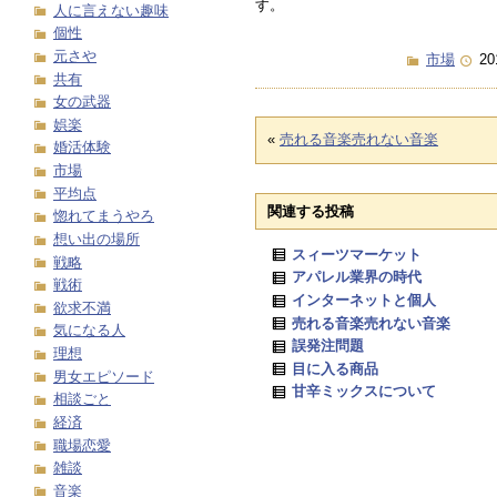
す。
人に言えない趣味
個性
元さや
市場
20
共有
女の武器
娯楽
«
売れる音楽売れない音楽
婚活体験
市場
平均点
関連する投稿
惚れてまうやろ
想い出の場所
スィーツマーケット
戦略
アパレル業界の時代
戦術
インターネットと個人
欲求不満
売れる音楽売れない音楽
気になる人
誤発注問題
理想
目に入る商品
男女エピソード
甘辛ミックスについて
相談ごと
経済
職場恋愛
雑談
音楽