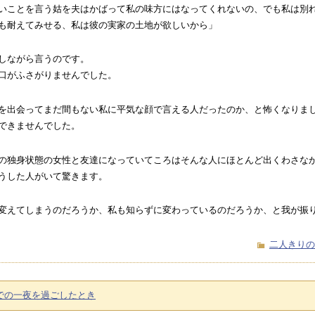
いことを言う姑を夫はかばって私の味方にはなってくれないの、でも私は別
も耐えてみせる、私は彼の実家の土地が欲しいから」
しながら言うのです。
口がふさがりませんでした。
を出会ってまだ間もない私に平気な顔で言える人だったのか、と怖くなりま
できませんでした。
の独身状態の女性と友達になっていてころはそんな人にほとんど出くわさな
うした人がいて驚きます。
変えてしまうのだろうか、私も知らずに変わっているのだろうか、と我が振
二人きりの
での一夜を過ごしたとき