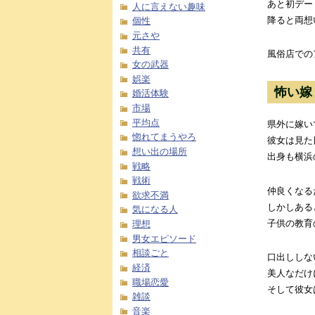
あと初デー
人に言えない趣味
降ると両想
個性
元さや
共有
風俗店での
女の武器
娯楽
怖い嫁
婚活体験
市場
平均点
県外に嫁い
惚れてまうやろ
彼女は見た
想い出の場所
出身も横浜
戦略
戦術
仲良くなる
欲求不満
しかしある
気になる人
子供の教育
理想
男女エピソード
相談ごと
口出ししな
経済
美人なだけ
職場恋愛
そして彼女
雑談
音楽