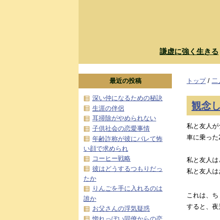
謙虚に強く生きる
最近の投稿
トップ
/
二
深い仲になるための秘訣
観念
生涯の伴侶
耳掃除がやめられない
私と友人が
子供社会の恋愛事情
車に乗った
年齢詐称が彼にバレて怖
い顔で求められ
コーヒー戦略
私と友人は
彼はどうするつもりだっ
私と友人は
たか
りんごを手に入れるのは
これは、ち
誰か
すると、夜
お父さんの浮気疑惑
惚れっぽい同僚からの恋