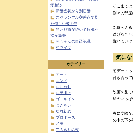
愛相談
そこまでは
新婚当初から別居婚
別々の部屋
スクランブル交差点で見
た優しい彼の姿
部屋へ入る
当たり前が続いて欲求不
逃げるチャ
満が爆発
置いていけ
赤ちゃんの自己認識
初ライブ
気にな
カテゴリー
初デートっ
アート
付き合って
エンド
おしゃれ
映画を見て
お出掛け
緑のいっぱ
ゴールイン
つきあい
なれ初め
春に交際が
プロポーズ
の木の下を
メモ
二人きりの夜