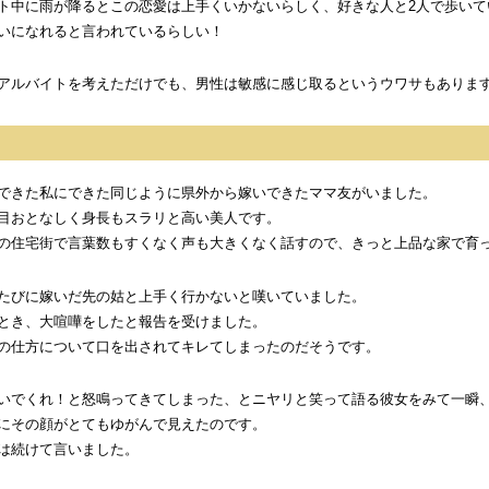
ト中に雨が降るとこの恋愛は上手くいかないらしく、好きな人と2人で歩いて
いになれると言われているらしい！
アルバイトを考えただけでも、男性は敏感に感じ取るというウワサもありま
できた私にできた同じように県外から嫁いできたママ友がいました。
目おとなしく身長もスラリと高い美人です。
の住宅街で言葉数もすくなく声も大きくなく話すので、きっと上品な家で育
たびに嫁いだ先の姑と上手く行かないと嘆いていました。
とき、大喧嘩をしたと報告を受けました。
の仕方について口を出されてキレてしまったのだそうです。
いでくれ！と怒鳴ってきてしまった、とニヤリと笑って語る彼女をみて一瞬
にその顔がとてもゆがんで見えたのです。
は続けて言いました。