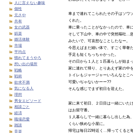
人に言えない趣味
個性
車まで連れてこられたその子はソワ
元さや
くれた。
共有
女の武器
車に乗ったことがなかったので、車
娯楽
そして下山中、車の中で突然嘔吐…
婚活体験
みたいで、可哀想なことしたなー。
市場
今思えばまだ細い体で、すごく華奢
平均点
手足も短くちっちゃかった。
惚れてまうやろ
その日から１人と１匹暮らしが始ま
想い出の場所
家に連れて帰り、とりあえず家の中
戦略
トイレもジャージャーいろんなとこ
戦術
可愛いぢゃないかーー??
欲求不満
気になる人
そんな感じでまず初日を迎えた。
理想
男女エピソード
家に来て初日、２日目は一緒にいたけ
相談ごと
はお留守番。
経済
１人暮らしで一緒に暮らし出した為
職場恋愛
くらい狭めな小屋に。
雑談
帰宅は毎日22時近く…帰ってくると
音楽