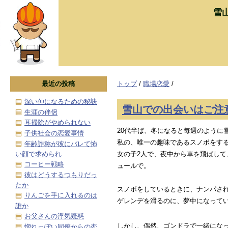
雪
最近の投稿
トップ
/
職場恋愛
/
深い仲になるための秘訣
雪山での出会いはご注
生涯の伴侶
耳掃除がやめられない
20代半ば、冬になると毎週のように
子供社会の恋愛事情
私の、唯一の趣味であるスノボをす
年齢詐称が彼にバレて怖
い顔で求められ
女の子2人で、夜中から車を飛ばして
コーヒー戦略
ュールで。
彼はどうするつもりだっ
たか
スノボをしているときに、ナンパさ
りんごを手に入れるのは
ゲレンデを滑るのに、夢中になって
誰か
お父さんの浮気疑惑
しかし、偶然、ゴンドラで一緒にな
惚れっぽい同僚からの恋