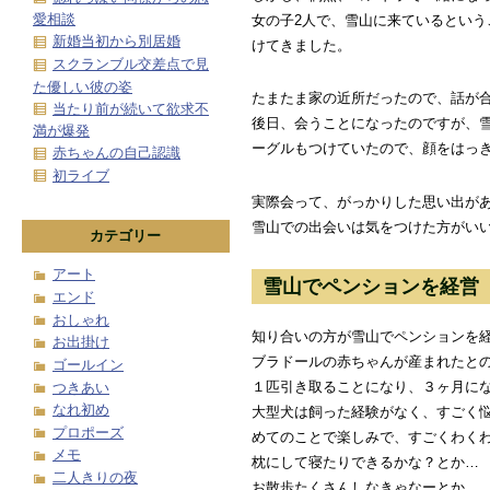
愛相談
女の子2人で、雪山に来ているという
新婚当初から別居婚
けてきました。
スクランブル交差点で見
た優しい彼の姿
たまたま家の近所だったので、話が
当たり前が続いて欲求不
後日、会うことになったのですが、
満が爆発
ーグルもつけていたので、顔をはっ
赤ちゃんの自己認識
初ライブ
実際会って、がっかりした思い出が
雪山での出会いは気をつけた方がい
カテゴリー
アート
雪山でペンションを経営
エンド
おしゃれ
知り合いの方が雪山でペンションを経
お出掛け
ブラドールの赤ちゃんが産まれたと
ゴールイン
１匹引き取ることになり、３ヶ月に
つきあい
なれ初め
大型犬は飼った経験がなく、すごく
プロポーズ
めてのことで楽しみで、すごくわく
メモ
枕にして寝たりできるかな？とか…
二人きりの夜
お散歩たくさんしなきゃなーとか…