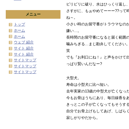
ビリビリに破り、水はひっくり返し
さすがに、もぉやめてーーー??って
メニュー
ね～。
小さい時のお留守番がトラウマなの
トップ
ホーム
嫌い…。
ホーム
長時間のお留守番になると届く範囲
ウェブ 紹介
噛みちぎる…まじ勘弁してください
サイト 紹介
笑
サイト 紹介
でも『お利口にね！』と声をかけて
サイトマップ
っぱり賢いんだなー?
サイトマップ
サイトマップ
大型犬。
寿命は小型犬に比べ短い。
去年実家の13歳の中型犬が亡くなっ
今もお骨はうちにあり、毎日線香を
きっとこの子が亡くなってもそうす
自分でお骨上げもしてあげ、しばら
寂しがりやだから。